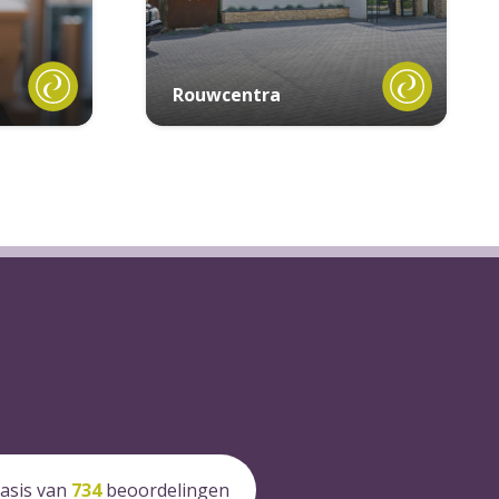
Rouwcentra
asis van
734
beoordelingen