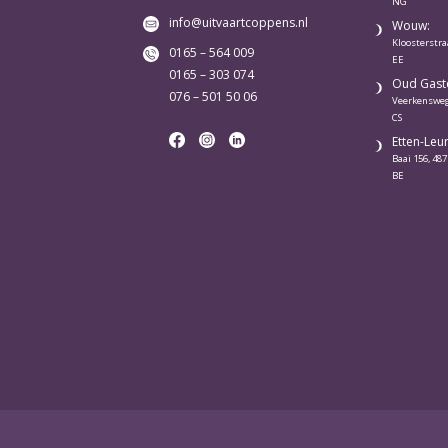
NG
info@uitvaartcoppens.nl
Wouw:
Kloosterstra
0165 – 564 009
EE
0165 – 303 074
Oud Gaste
076 – 501 50 06
Veerkensweg
CS
Etten-Leur
Baai 156, 487
BE