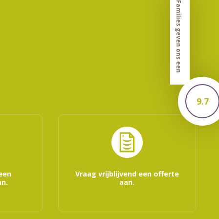
Families geven ons een
9.7
 een
Vraag vrijblijvend een offerte
n.
aan.