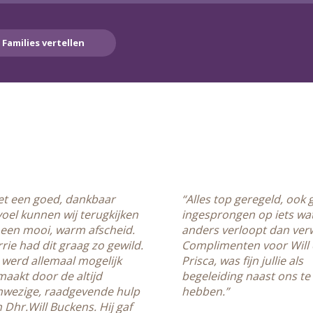
Families vertellen
n
et een goed, dankbaar
“Alles top geregeld, ook
oel kunnen wij terugkijken
ingesprongen op iets wa
 een mooi, warm afscheid.
anders verloopt dan ver
rie had dit graag zo gewild.
Complimenten voor Will
 werd allemaal mogelijk
Prisca, was fijn jullie als
aakt door de altijd
begeleiding naast ons te
nwezige, raadgevende hulp
hebben.”
 Dhr.Will Buckens. Hij gaf