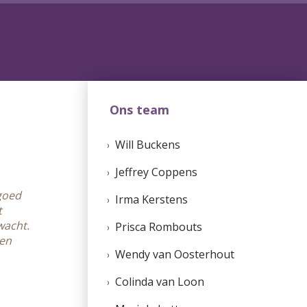
Ons team
Will Buckens
Jeffrey Coppens
 goed
Irma Kerstens
t
wacht.
Prisca Rombouts
 en
Wendy van Oosterhout
Colinda van Loon