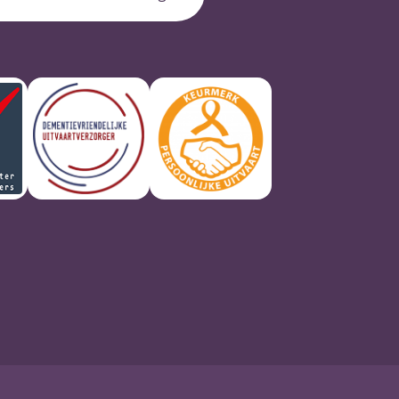
Keurmerk
Kwaliteitsregister
Dementievriendelijke
Persoonlijke
Uitvaartverzorgers
Uitvaartverzorger
uitvaart
Lees meer
Lees meer
Lees meer