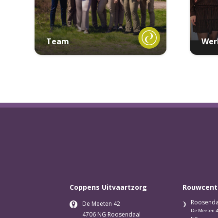
Team
Wer
mei 22, 2019
Coppens Uitvaartzorg
Rouwcent
Roosenda
De Meeten 42
De Meeten 4
4706 NG Roosendaal