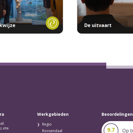
kwijze
De uitvaart
ra
Werkgebieden
Beoordelingen
al:
Regio
9.7
2, 4706
Op b
Roosendaal