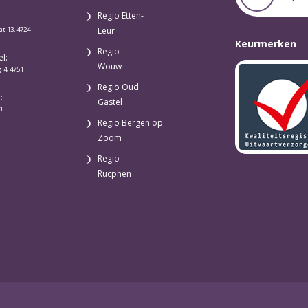
Regio Etten-
at 13, 4724
Leur
Keurmerken
Regio
l:
Wouw
 4, 4751
Regio Oud
:
Gastel
1
Regio Bergen op
Zoom
Regio
Rucphen