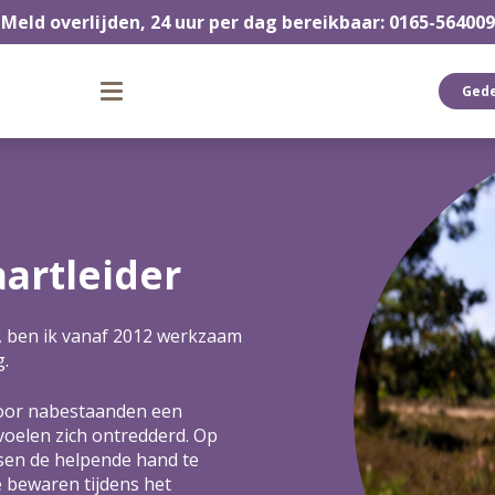
Meld overlijden, 24 uur per dag bereikbaar: 0165-564009
Ged
aartleider
, ben ik vanaf 2012 werkzaam
g.
 voor nabestaanden een
voelen zich ontredderd. Op
sen de helpende hand te
e bewaren tijdens het