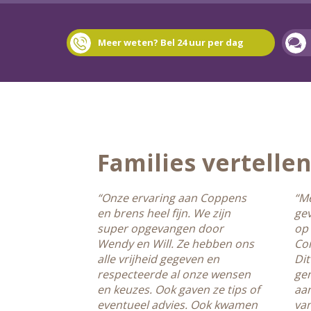
Meer weten? Bel 24 uur per dag
Families vertelle
“Onze ervaring aan Coppens
“M
en brens heel fijn. We zijn
gev
super opgevangen door
op
Wendy en Will. Ze hebben ons
Cor
alle vrijheid gegeven en
Dit
respecteerde al onze wensen
gem
en keuzes. Ook gaven ze tips of
aa
eventueel advies. Ook kwamen
van