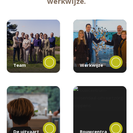
werkwijze.
Team
Werkwijze
De uitvaart
Rouwcentra