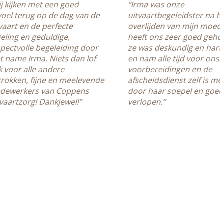
j kijken met een goed
“Irma was onze
oel terug op de dag van de
uitvaartbegeleidster na 
vaart en de perfecte
overlijden van mijn moede
eling en geduldige,
heeft ons zeer goed geho
pectvolle begeleiding door
ze was deskundig en hart
 name Irma. Niets dan lof
en nam alle tijd voor ons
 voor alle andere
voorbereidingen en de
rokken, fijne en meelevende
afscheidsdienst zelf is 
dewerkers van Coppens
door haar soepel en goe
vaartzorg! Dankjewel!”
verlopen.”