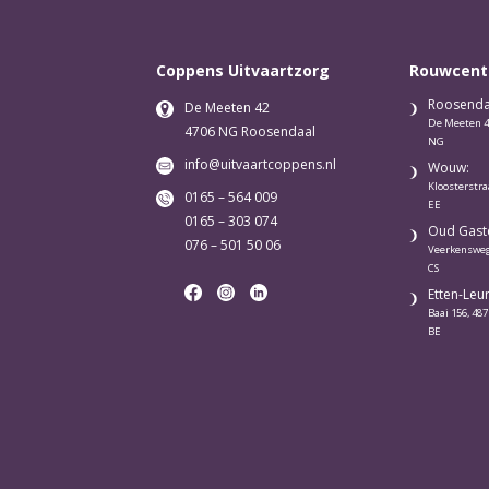
Coppens Uitvaartzorg
Rouwcent
Roosenda
De Meeten 42
De Meeten 4
4706 NG Roosendaal
NG
info@uitvaartcoppens.nl
Wouw:
Kloosterstra
0165 – 564 009
EE
0165 – 303 074
Oud Gaste
076 – 501 50 06
Veerkensweg
CS
Etten-Leur
Baai 156, 487
BE