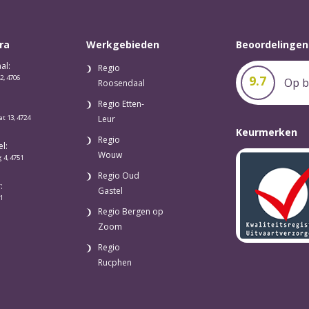
ra
Werkgebieden
Beoordelingen
al:
Regio
9.7
2, 4706
Op b
Roosendaal
Regio Etten-
at 13, 4724
Leur
Keurmerken
Regio
l:
Wouw
 4, 4751
Regio Oud
:
Gastel
1
Regio Bergen op
Zoom
Regio
Rucphen