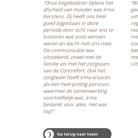
“Onze begeleidster tijdens het
“Wi
afscheid van moeder was Irma
gev
Kerstens. Zij heeft ons heel
uit
goed bijgestaan in deze
reg
periode door echt naar ons te
res
luisteren wat onze wensen
met
waren en dacht met ons mee.
ook
De communicatie was
bet
uitstekend, zowel met de
me
familie als met het zorgteam
Uit
van de Contrefort. Ook het
zorgteam heeft Irma ervaren
als een heel prettig persoon,
waarmee de samenwerking
voortreffelijk was. Irma
bedankt voor alles. Het was
top!”
Ga terug naar team