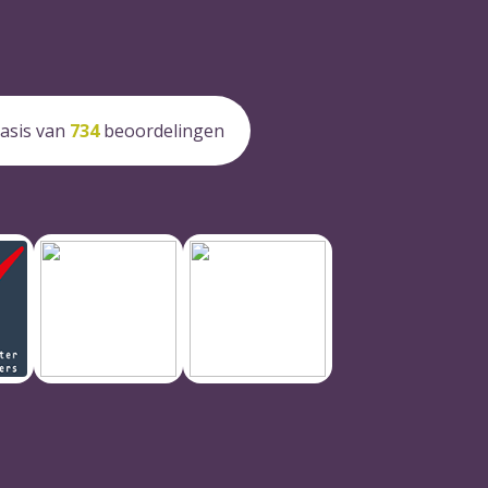
asis van
734
beoordelingen
Keurmerk
Kwaliteitsregister
Dementievriendelijke
Persoonlijke
Uitvaartverzorgers
Uitvaartverzorger
uitvaart
Lees meer
Lees meer
Lees meer