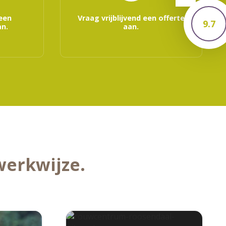
 een
Vraag vrijblijvend een offerte
9.7
n.
aan.
werkwijze.