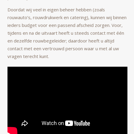
Doordat wij veel in eigen beheer hebben (zoals
rouwauto’s, rouwdrukwerk en catering), kunnen wij binnen
ieders budget voor een passend afscheid zorgen. Voor,
tijdens en na de uitvaart heeft u steeds contact met één
en dezelfde rouwbegeleider; daardoor heeft u altijd
contact met een vertrouwd persoon waar u met al uw
vragen terecht kunt.