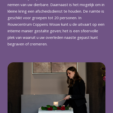
nemen van uw dierbare. Daarnaast is het mogelijk om in
kleine kring een afscheidsdienst te houden. De ruimte is
geschikt voor groepen tot 20 personen. In
Rouwcentrum Coppens Wouw kunt u de uitvaart op een
intieme manier gestalte geven; het is een sfeervolle
plek van waaruit u uw overleden naaste gepast kunt
begraven of cremeren.