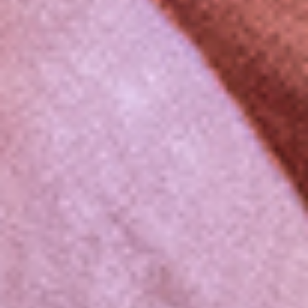
alles al een keer hebben doorgesproken en
geregeld. Dit is uiteindelijk voor de
nabestaanden erg fijn zodat ze weten dat dit
de keuze is geweest van de overledene. Wij
kunnen in een vrijblijvend gesprek alles rustig
met u doorspreken en u een goed beeld geven
van de kosten die er bij komen kijken.
Vraag een wensenboekje aan