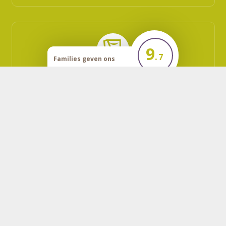
9
.
7
Families geven ons
een
Vraag vrijblijvend een wensenboekje aan.
Vraag vrijblijvend een offerte aan.