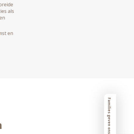
breide
ies als
 en
mst en
Families geven ons een
n
n