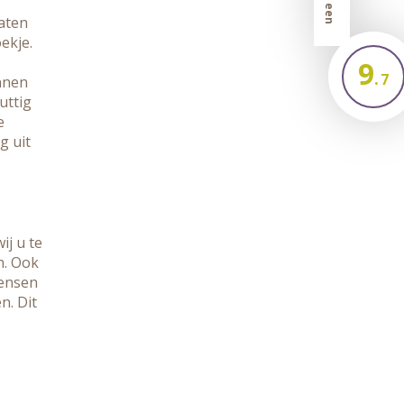
aten
ekje.
9
.
7
nnen
uttig
e
g uit
ij u te
n. Ook
wensen
n. Dit