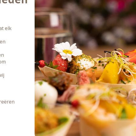
t elk
een
en
 om
ij
creëren