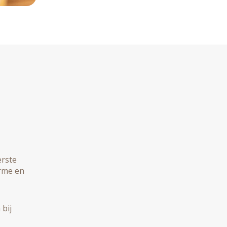
erste
arme en
bij