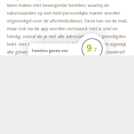
laten maken met bewegende beelden, waarbij de
nabestaanden op een heel persoonlijke manier worden
uitgenodigd voor de afscheidsdienst. Deze kan via de mail,
maar ook via de app worden verstuurd. Het is snel en
handig, vooral als je niet alle adressen van de genodigden
hebt. Het past in het huidige tijdbeeld en spreekt eigenlijk
9
.
7
Families geven ons
alle generaties aan. Uiteraard blijft de papieren rouwbrief
een
ook gewoon bestaan. Dat bewijst maar weer eens dat
tradities en modernisering uitstekend hand in hand kunnen
gaan en elkaar zelfs kunnen versterken, precies waarop
onze bedrijfsfilosofie mede op is gebaseerd.”
Rouwcentra
Tot slot benadrukt Jeffrey dat de faciliteiten voor een
kleine, intieme afscheidsdienst ook beschikbaar zijn in de
andere rouwcentra van Coppens Uitvaartverzorging in