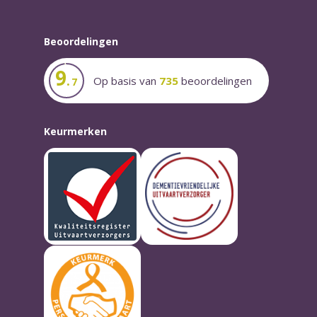
Beoordelingen
9
.
Op basis van
735
beoordelingen
7
Keurmerken
Kwaliteitsregister
Dementievriendeli
Uitvaartverzorgers
Uitvaartverzorger
Lees meer
Lees meer
Keurmerk
Persoonlijke
uitvaart
Lees meer