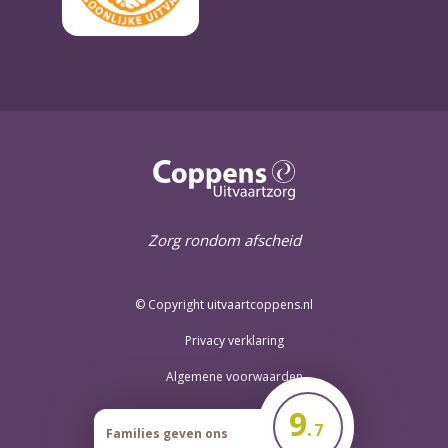
Zorg rondom afscheid
© Copyright uitvaartcoppens.nl
Privacy verklaring
Algemene voorwaarden
9
.
7
Families geven ons