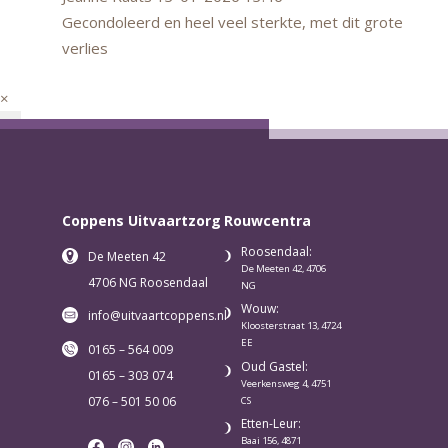
Gecondoleerd en heel veel sterkte, met dit grote
verlies
×
×
Coppens Uitvaartzorg
Rouwcentra
Roosendaal:
De Meeten 42
De Meeten 42, 4706
4706 NG Roosendaal
NG
Wouw:
info@uitvaartcoppens.nl
Kloosterstraat 13, 4724
EE
0165 – 564 009
Oud Gastel:
0165 – 303 074
Veerkensweg 4, 4751
076 – 501 50 06
CS
Etten-Leur:
Baai 156, 4871