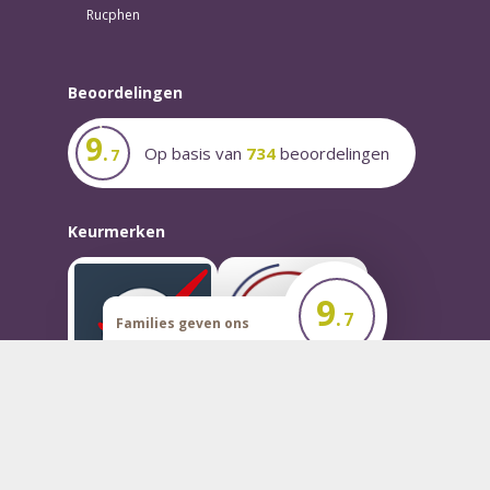
Rucphen
Beoordelingen
9
.
Op basis van
734
beoordelingen
7
Keurmerken
9
.
Kwaliteitsregister
Dementievriendeli
7
Families geven ons
Uitvaartverzorgers
Uitvaartverzorger
Lees meer
Lees meer
een
Keurmerk
Persoonlijke
uitvaart