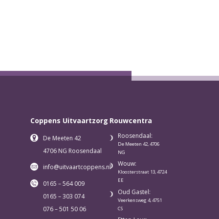
Coppens Uitvaartzorg
Rouwcentra
Roosendaal:
De Meeten 42
De Meeten 42, 4706
4706 NG Roosendaal
NG
Wouw:
info@uitvaartcoppens.nl
Kloosterstraat 13, 4724
EE
0165 – 564 009
Oud Gastel:
0165 – 303 074
Veerkensweg 4, 4751
076 – 501 50 06
CS